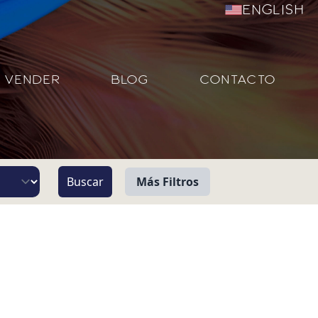
English
VENDER
BLOG
CONTACTO
Más Filtros
Vista
Pie de Playa