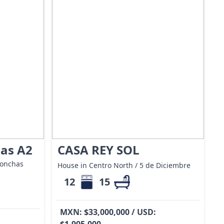
nas A2
CASA REY SOL
Conchas
House in Centro North / 5 de Diciembre
12
15
MXN: $33,000,000 / USD:
$1,905,000