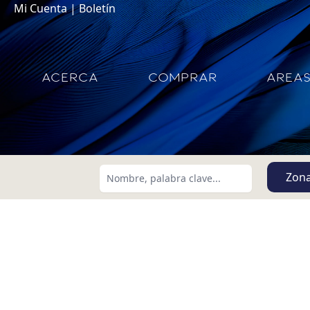
Mi Cuenta
|
Boletín
ACERCA
COMPRAR
AREA
Zon
Buscar usando:
Menor Precio Primero
USD
MXN