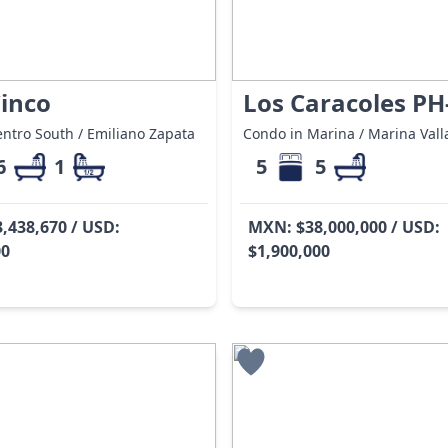
inco
Los Caracoles PH
ntro South / Emiliano Zapata
Condo in Marina / Marina Vall
6
1
5
5
,438,670 / USD:
MXN: $38,000,000 / USD:
00
$1,900,000