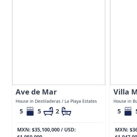
Ave de Mar
Villa 
House in Destiladeras / La Playa Estates
House in B
5
5
2
5
MXN: $35,100,000 / USD:
MXN: $36
$1,950,000
$1,947,0