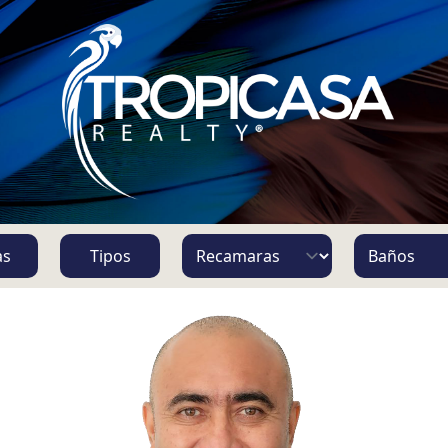
S
as
Tipos