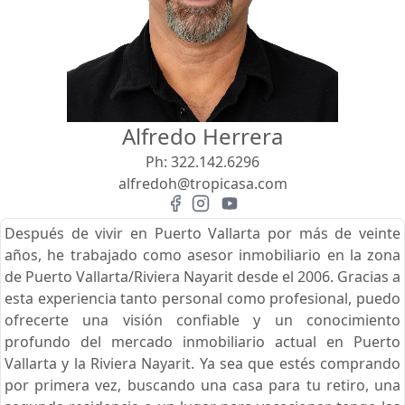
Vista
Buscar usando:
Pie de Playa
Menor Precio Primero
Alfredo Herrera
USD
MXN
Ph:
322.142.6296
alfredoh@tropicasa.com
Después de vivir en Puerto Vallarta por más de veinte
años, he trabajado como asesor inmobiliario en la zona
de Puerto Vallarta/Riviera Nayarit desde el 2006. Gracias a
esta experiencia tanto personal como profesional, puedo
ofrecerte una visión confiable y un conocimiento
profundo del mercado inmobiliario actual en Puerto
Vallarta y la Riviera Nayarit. Ya sea que estés comprando
por primera vez, buscando una casa para tu retiro, una