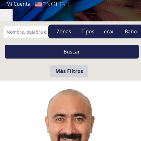
Mi Cuenta
|
English
Zonas
Tipos
Más Filtros