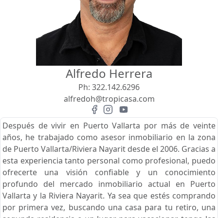
Vista
Buscar usando:
Pie de Playa
Menor Precio Primero
Alfredo Herrera
USD
MXN
Ph:
322.142.6296
alfredoh@tropicasa.com
Después de vivir en Puerto Vallarta por más de veinte
años, he trabajado como asesor inmobiliario en la zona
de Puerto Vallarta/Riviera Nayarit desde el 2006. Gracias a
esta experiencia tanto personal como profesional, puedo
ofrecerte una visión confiable y un conocimiento
profundo del mercado inmobiliario actual en Puerto
Vallarta y la Riviera Nayarit. Ya sea que estés comprando
por primera vez, buscando una casa para tu retiro, una