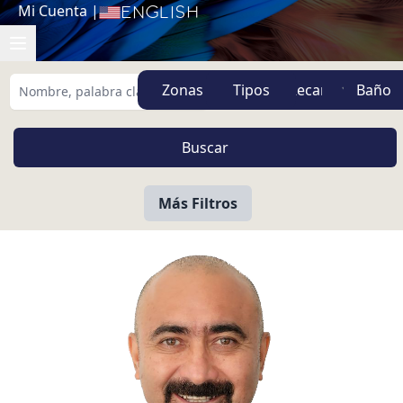
Mi Cuenta
|
English
Zonas
Tipos
Más Filtros