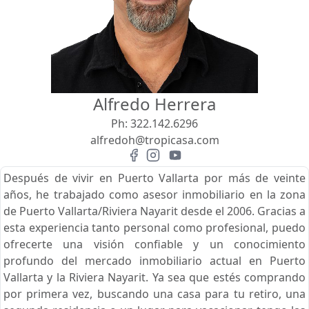
Vista
Buscar usando:
Pie de Playa
Menor Precio Primero
Alfredo Herrera
USD
MXN
Ph:
322.142.6296
alfredoh@tropicasa.com
Después de vivir en Puerto Vallarta por más de veinte
años, he trabajado como asesor inmobiliario en la zona
de Puerto Vallarta/Riviera Nayarit desde el 2006. Gracias a
esta experiencia tanto personal como profesional, puedo
ofrecerte una visión confiable y un conocimiento
profundo del mercado inmobiliario actual en Puerto
Vallarta y la Riviera Nayarit. Ya sea que estés comprando
por primera vez, buscando una casa para tu retiro, una