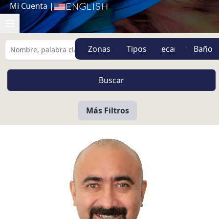
Mi Cuenta
|
English
Zonas
Tipos
Más Filtros