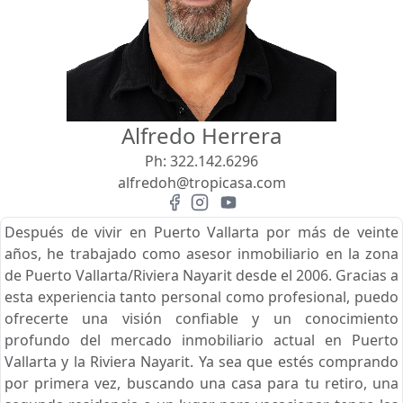
Vista
Buscar usando:
Pie de Playa
Menor Precio Primero
Alfredo Herrera
USD
MXN
Ph:
322.142.6296
alfredoh@tropicasa.com
Después de vivir en Puerto Vallarta por más de veinte
años, he trabajado como asesor inmobiliario en la zona
de Puerto Vallarta/Riviera Nayarit desde el 2006. Gracias a
esta experiencia tanto personal como profesional, puedo
ofrecerte una visión confiable y un conocimiento
profundo del mercado inmobiliario actual en Puerto
Vallarta y la Riviera Nayarit. Ya sea que estés comprando
por primera vez, buscando una casa para tu retiro, una