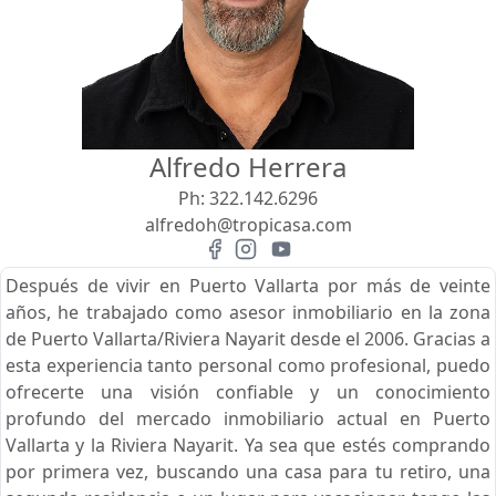
Vista
Buscar usando:
Pie de Playa
Menor Precio Primero
Alfredo Herrera
USD
MXN
Ph:
322.142.6296
alfredoh@tropicasa.com
Después de vivir en Puerto Vallarta por más de veinte
años, he trabajado como asesor inmobiliario en la zona
de Puerto Vallarta/Riviera Nayarit desde el 2006. Gracias a
esta experiencia tanto personal como profesional, puedo
ofrecerte una visión confiable y un conocimiento
profundo del mercado inmobiliario actual en Puerto
Vallarta y la Riviera Nayarit. Ya sea que estés comprando
por primera vez, buscando una casa para tu retiro, una