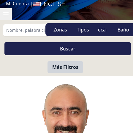
Mi Cuenta
|
English
Zonas
Tipos
Más Filtros