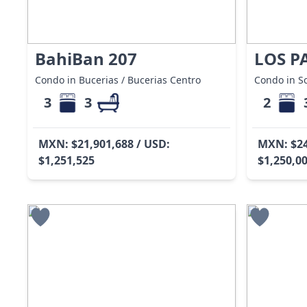
BahiBan 207
LOS P
Condo in Bucerias / Bucerias Centro
Condo in S
3
3
2
MXN: $21,901,688 / USD:
MXN: $24
$1,251,525
$1,250,0