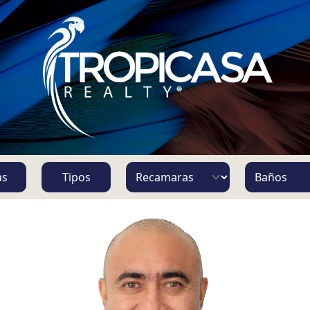
S
as
Tipos