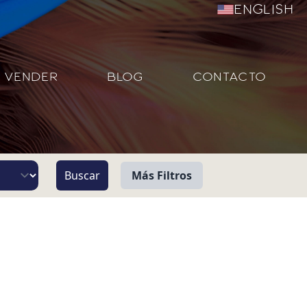
English
VENDER
BLOG
CONTACTO
Más Filtros
Vista
Pie de Playa