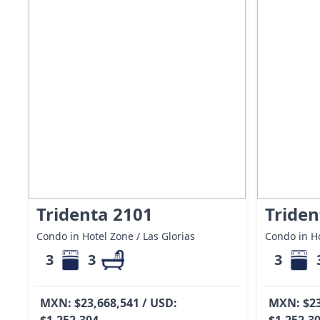
Tridenta 2101
Triden
Condo in Hotel Zone / Las Glorias
Condo in Ho
3
3
3
MXN: $23,668,541 / USD:
MXN: $23
$1,252,304
$1,252,3