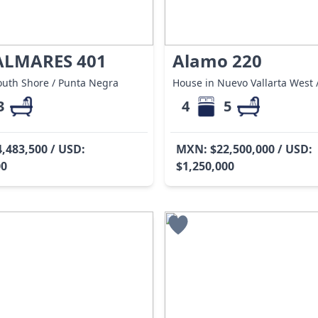
ALMARES 401
Alamo 220
outh Shore / Punta Negra
House in Nuevo Vallarta West /
3
4
5
,483,500 / USD:
MXN: $22,500,000 / USD:
00
$1,250,000