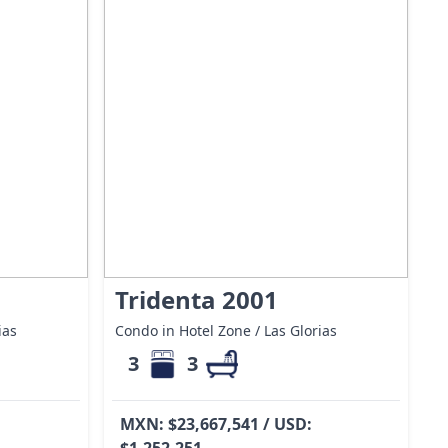
Tridenta 2001
ias
Condo in Hotel Zone / Las Glorias
3
3
MXN: $23,667,541 / USD:
$1,252,251