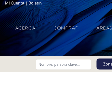
Mi Cuenta
|
Boletín
ACERCA
COMPRAR
AREA
Zon
Buscar usando:
Menor Precio Primero
USD
MXN