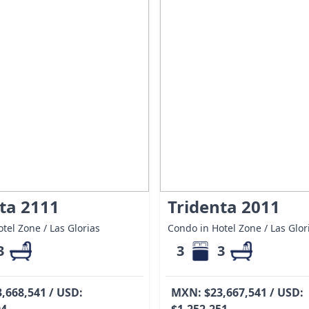
ta 2111
Tridenta 2011
tel Zone / Las Glorias
Condo in Hotel Zone / Las Glor
3
3
3
,668,541 / USD:
MXN: $23,667,541 / USD:
04
$1,252,251