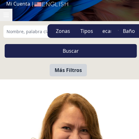
Mi Cuenta
|
English
Zonas
Tipos
Más Filtros