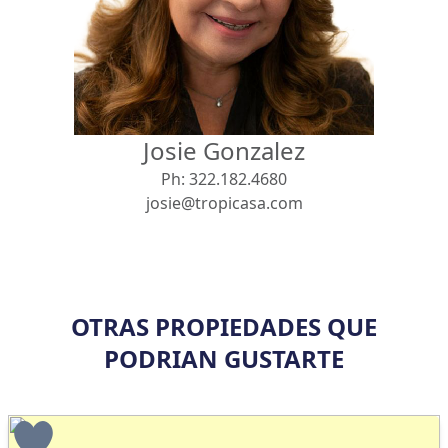
Vista
Buscar usando:
Pie de Playa
Menor Precio Primero
Josie Gonzalez
USD
MXN
Ph:
322.182.4680
josie@tropicasa.com
OTRAS PROPIEDADES QUE
PODRIAN GUSTARTE