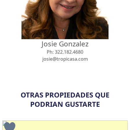
Vista
Buscar usando:
Pie de Playa
Menor Precio Primero
Josie Gonzalez
USD
MXN
Ph:
322.182.4680
josie@tropicasa.com
OTRAS PROPIEDADES QUE
PODRIAN GUSTARTE