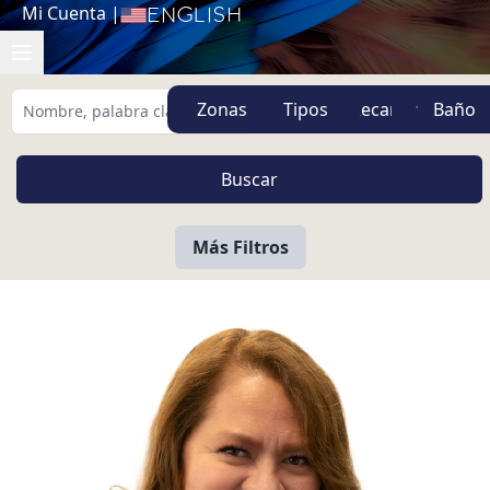
Mi Cuenta
|
English
Zonas
Tipos
Más Filtros