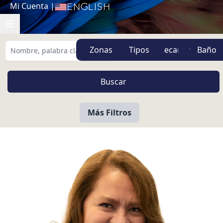
Mi Cuenta
|
English
Zonas
Tipos
Más Filtros