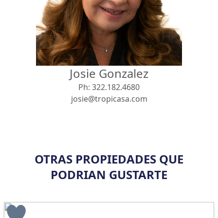
Vista
Buscar usando:
Pie de Playa
Menor Precio Primero
Josie Gonzalez
USD
MXN
Ph:
322.182.4680
josie@tropicasa.com
OTRAS PROPIEDADES QUE
PODRIAN GUSTARTE