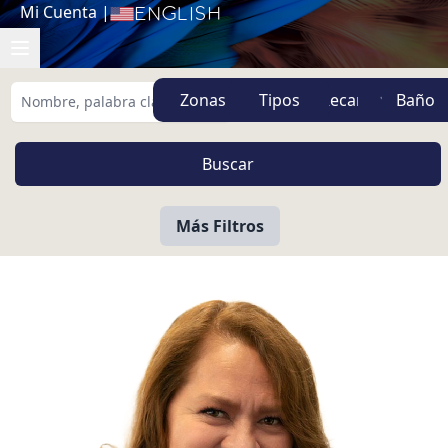
Mi Cuenta
|
English
Zonas
Tipos
Más Filtros