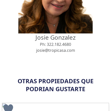
Vista
Buscar usando:
Pie de Playa
Menor Precio Primero
Josie Gonzalez
USD
MXN
Ph:
322.182.4680
josie@tropicasa.com
OTRAS PROPIEDADES QUE
PODRIAN GUSTARTE