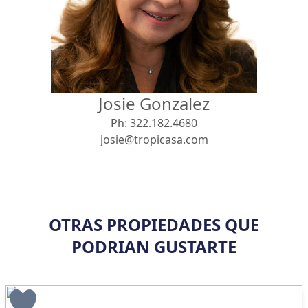
Vista
Buscar usando:
Pie de Playa
Menor Precio Primero
Josie Gonzalez
USD
MXN
Ph:
322.182.4680
josie@tropicasa.com
OTRAS PROPIEDADES QUE
PODRIAN GUSTARTE