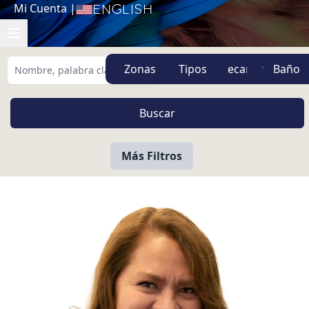
Mi Cuenta
|
English
Zonas
Tipos
Más Filtros