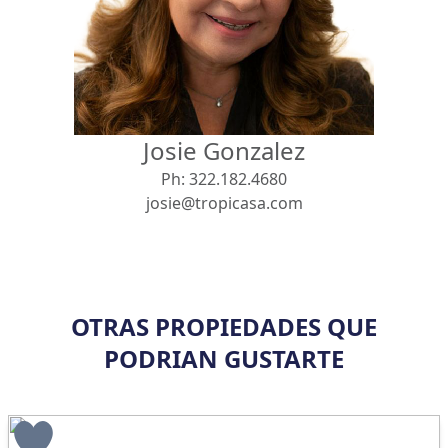
Vista
Buscar usando:
Pie de Playa
Menor Precio Primero
Josie Gonzalez
USD
MXN
Ph:
322.182.4680
josie@tropicasa.com
OTRAS PROPIEDADES QUE
PODRIAN GUSTARTE