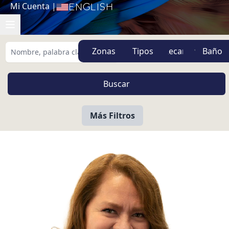
Mi Cuenta
|
English
Zonas
Tipos
Más Filtros