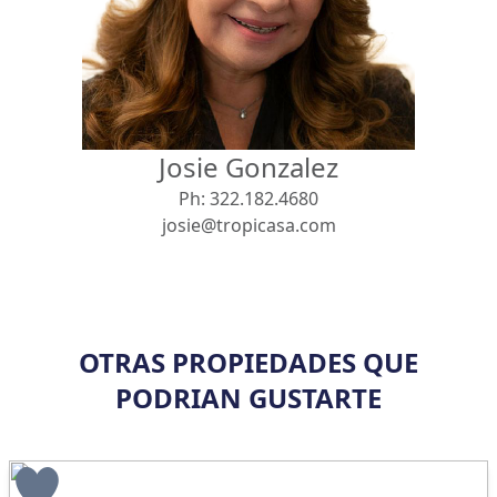
Vista
Buscar usando:
Pie de Playa
Menor Precio Primero
Josie Gonzalez
USD
MXN
Ph:
322.182.4680
josie@tropicasa.com
OTRAS PROPIEDADES QUE
PODRIAN GUSTARTE