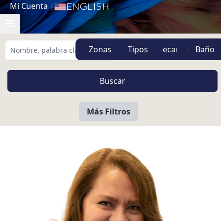
Mi Cuenta
|
English
Zonas
Tipos
Más Filtros