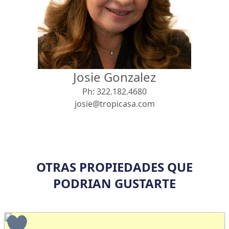
Vista
Buscar usando:
Pie de Playa
Menor Precio Primero
Josie Gonzalez
USD
MXN
Ph:
322.182.4680
josie@tropicasa.com
OTRAS PROPIEDADES QUE
PODRIAN GUSTARTE