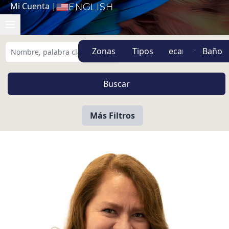
Mi Cuenta
|
English
Zonas
Tipos
Más Filtros