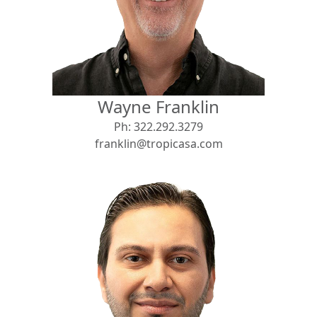
Vista
Buscar usando:
Pie de Playa
Menor Precio Primero
Wayne Franklin
USD
MXN
Ph:
322.292.3279
franklin@tropicasa.com