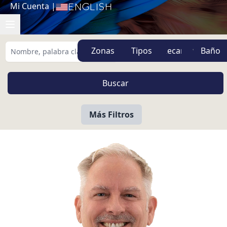
Mi Cuenta
|
English
Zonas
Tipos
Más Filtros