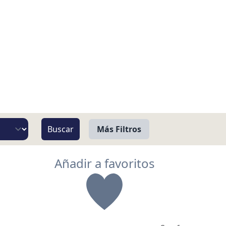
Más Filtros
Vista
Añadir a favoritos
Pie de Playa