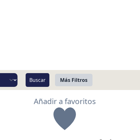
Más Filtros
Vista
Añadir a favoritos
Pie de Playa