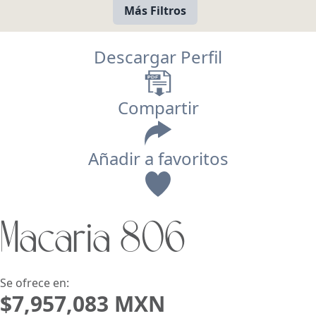
Más Filtros
Descargar Perfil
Compartir
Añadir a favoritos
Vista
Macaria 806
Buscar usando:
Pie de Playa
Menor Precio Primero
USD
MXN
Se ofrece en:
$7,957,083 MXN