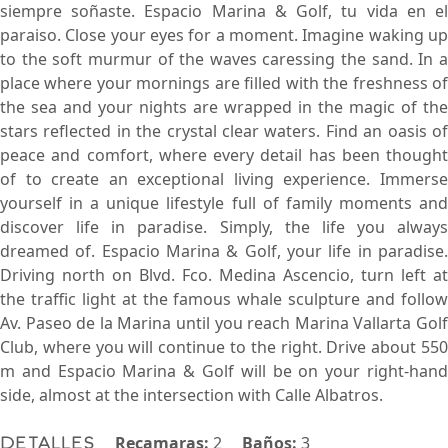
siempre soñaste. Espacio Marina & Golf, tu vida en el
paraiso. Close your eyes for a moment. Imagine waking up
to the soft murmur of the waves caressing the sand. In a
place where your mornings are filled with the freshness of
the sea and your nights are wrapped in the magic of the
stars reflected in the crystal clear waters. Find an oasis of
peace and comfort, where every detail has been thought
of to create an exceptional living experience. Immerse
yourself in a unique lifestyle full of family moments and
discover life in paradise. Simply, the life you always
dreamed of. Espacio Marina & Golf, your life in paradise.
Driving north on Blvd. Fco. Medina Ascencio, turn left at
the traffic light at the famous whale sculpture and follow
Av. Paseo de la Marina until you reach Marina Vallarta Golf
Club, where you will continue to the right. Drive about 550
m and Espacio Marina & Golf will be on your right-hand
side, almost at the intersection with Calle Albatros.
Recamaras:
2
Baños:
3
Detalles