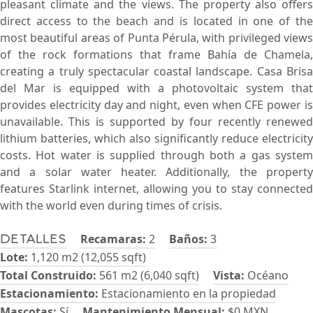
pleasant climate and the views. The property also offers
direct access to the beach and is located in one of the
most beautiful areas of Punta Pérula, with privileged views
of the rock formations that frame Bahía de Chamela,
creating a truly spectacular coastal landscape. Casa Brisa
del Mar is equipped with a photovoltaic system that
provides electricity day and night, even when CFE power is
unavailable. This is supported by four recently renewed
lithium batteries, which also significantly reduce electricity
costs. Hot water is supplied through both a gas system
and a solar water heater. Additionally, the property
features Starlink internet, allowing you to stay connected
with the world even during times of crisis.
Recamaras:
2
Baños:
3
Detalles
Lote:
1,120 m2 (12,055 sqft)
Total Construido:
561 m2 (6,040 sqft)
Vista:
Océano
Estacionamiento:
Estacionamiento en la propiedad
Mascotas:
Sí
Mantenimiento Mensual:
$0 MXN