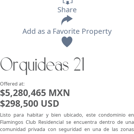
Share
Add as a Favorite Property
View
Orquideas 21
Search using:
Beach/Ocean Front Only
USD
MXN
Offered at:
$5,280,465 MXN
$298,500 USD
Lowest Price First
Listo para habitar y bien ubicado, este condominio en
Flamingos Club Residencial se encuentra dentro de una
comunidad privada con seguridad en una de las zonas