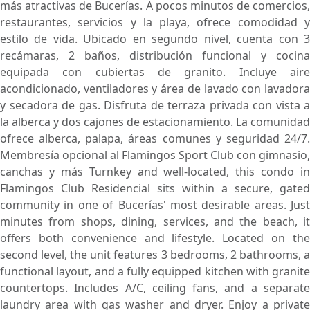
más atractivas de Bucerías. A pocos minutos de comercios,
restaurantes, servicios y la playa, ofrece comodidad y
estilo de vida. Ubicado en segundo nivel, cuenta con 3
recámaras, 2 baños, distribución funcional y cocina
equipada con cubiertas de granito. Incluye aire
acondicionado, ventiladores y área de lavado con lavadora
y secadora de gas. Disfruta de terraza privada con vista a
la alberca y dos cajones de estacionamiento. La comunidad
ofrece alberca, palapa, áreas comunes y seguridad 24/7.
Membresía opcional al Flamingos Sport Club con gimnasio,
canchas y más Turnkey and well-located, this condo in
Flamingos Club Residencial sits within a secure, gated
community in one of Bucerías' most desirable areas. Just
minutes from shops, dining, services, and the beach, it
offers both convenience and lifestyle. Located on the
second level, the unit features 3 bedrooms, 2 bathrooms, a
functional layout, and a fully equipped kitchen with granite
countertops. Includes A/C, ceiling fans, and a separate
laundry area with gas washer and dryer. Enjoy a private