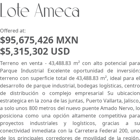
Lote Ameca
Search using:
Beach/Ocean Front Only
USD
MXN
Offered at:
$95,675,426 MXN
$5,315,302 USD
Lowest Price First
Terreno en venta - 43,488.83 m² con alto potencial para
Parque Industrial Excelente oportunidad de inversión:
terreno con superficie total de 43,488.83 m², ideal para el
desarrollo de parque industrial, bodegas logísticas, centro
de distribución o complejo empresarial Su ubicacion
estrategica en la zona de las juntas, Puerto Vallarta, Jalisco,
a solo unos 800 metros del nuevo puente Amado Nervo, lo
posiciona como una opción altamente competitiva para
proyectos industriales y logísticos, gracias a su
conectividad inmediata con la Carretera Federal 200, uno
de los principales corredores de movilidad de la región.