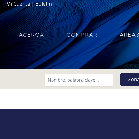
Mi Cuenta
|
Boletín
ACERCA
COMPRAR
AREA
Zon
Buscar usando:
Menor Precio Primero
USD
MXN