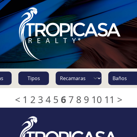
S
as
Tipos
<
1
2
3
4
5
6
7
8
9
10
11
>