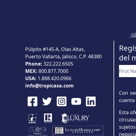
Bu
Regís
Púlpito #145-A, Olas Altas,
del 
Puerto Vallarta, Jalisco, C.P. 48380
Phone:
322.222.6505
MEX:
800.877.7000
USA:
1.888.420.0966
info@tropicasa.com
Con sed
cuenta 
Esta of
circul
sujeto
negoci