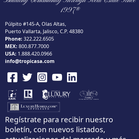
Building Community Through Real Estate Since
Vista
1997®
Púlpito #145-A, Olas Altas,
Puerto Vallarta, Jalisco, C.P. 48380
Phone:
322.222.6505
Buscar usando:
Pie de Playa
Menor Precio Primero
MEX:
800.877.7000
USD
MXN
USA:
1.888.420.0966
info@tropicasa.com
Regístrate para recibir nuestro
boletín, con nuevos listados,