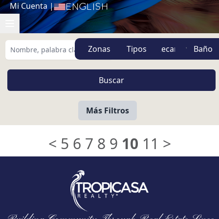
Mi Cuenta
|
English
Zonas
Tipos
Más Filtros
<
5
6
7
8
9
10
11
>