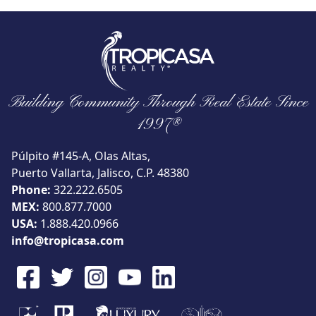
Vista
Buscar usando:
Building Community Through Real Estate Since
Pie de Playa
Menor Precio Primero
USD
MXN
1997®
Púlpito #145-A, Olas Altas,
Puerto Vallarta, Jalisco, C.P. 48380
Phone:
322.222.6505
MEX:
800.877.7000
USA:
1.888.420.0966
info@tropicasa.com